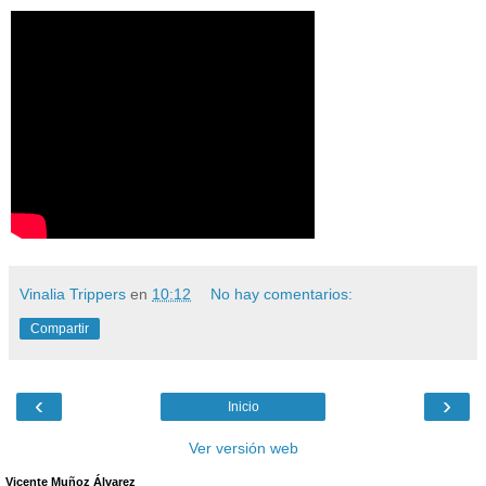
Vinalia Trippers
en
10:12
No hay comentarios:
Compartir
‹
›
Inicio
Ver versión web
Vicente Muñoz Álvarez